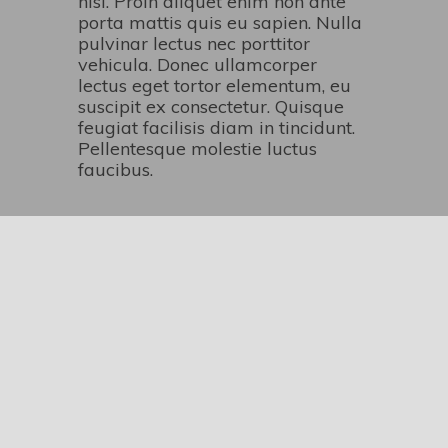
nisi. Proin aliquet enim non ante
porta mattis quis eu sapien. Nulla
pulvinar lectus nec porttitor
vehicula. Donec ullamcorper
lectus eget tortor elementum, eu
suscipit ex consectetur. Quisque
feugiat facilisis diam in tincidunt.
Pellentesque molestie luctus
faucibus.