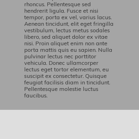
rhoncus. Pellentesque sed
hendrerit ligula. Fusce et nisi
tempor, porta ex vel, varius lacus.
Aenean tincidunt, elit eget fringilla
vestibulum, lectus metus sodales
libero, sed aliquet dolor ex vitae
nisi. Proin aliquet enim non ante
porta mattis quis eu sapien. Nulla
pulvinar lectus nec porttitor
vehicula. Donec ullamcorper
lectus eget tortor elementum, eu
suscipit ex consectetur. Quisque
feugiat facilisis diam in tincidunt.
Pellentesque molestie luctus
faucibus.