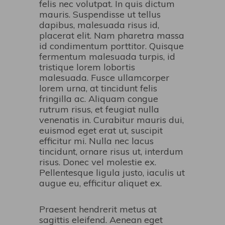
felis nec volutpat. In quis dictum
mauris. Suspendisse ut tellus
dapibus, malesuada risus id,
placerat elit. Nam pharetra massa
id condimentum porttitor. Quisque
fermentum malesuada turpis, id
tristique lorem lobortis
malesuada. Fusce ullamcorper
lorem urna, at tincidunt felis
fringilla ac. Aliquam congue
rutrum risus, et feugiat nulla
venenatis in. Curabitur mauris dui,
euismod eget erat ut, suscipit
efficitur mi. Nulla nec lacus
tincidunt, ornare risus ut, interdum
risus. Donec vel molestie ex.
Pellentesque ligula justo, iaculis ut
augue eu, efficitur aliquet ex.
Praesent hendrerit metus at
sagittis eleifend. Aenean eget